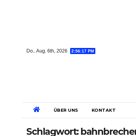
Zum
Inhalt
springen
Do.. Aug. 6th, 2026
2:56:18 PM
ÜBER UNS
KONTAKT
Schlagwort:
bahnbreche