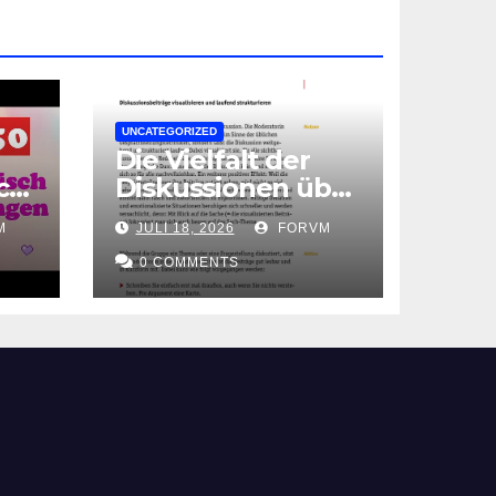
UNCATEGORIZED
Die Vielfalt der
ch
Diskussionen über
spannende
M
JULI 18, 2026
FORVM
Themen
0 COMMENTS