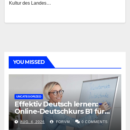
Kultur des Landes…
YOU MISSED
UNCATEGORIZED
Effektiv Deutsch lernen:
Online-Deutschkurs B1 für
flexible Lernerfolge
AUG. 4, 2026
FORVM
0 COMMENTS