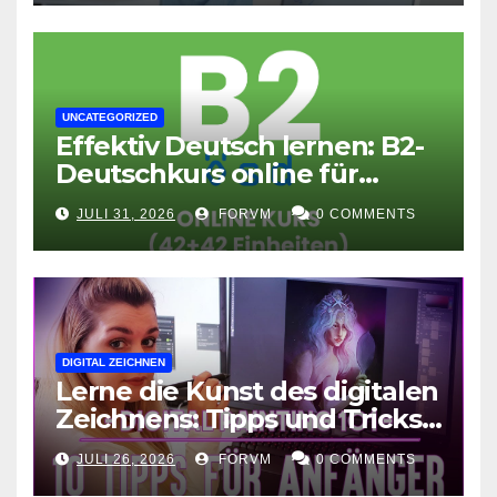
UNCATEGORIZED
Effektiv Deutsch lernen: B2-
Deutschkurs online für
Fortgeschrittene
JULI 31, 2026
FORVM
0 COMMENTS
DIGITAL ZEICHNEN
Lerne die Kunst des digitalen
Zeichnens: Tipps und Tricks
für kreative Ausdruckskunst
JULI 26, 2026
FORVM
0 COMMENTS