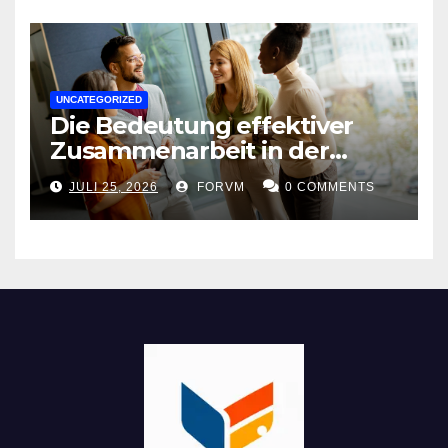
UNCATEGORIZED
Die Bedeutung effektiver
Zusammenarbeit in der
Arbeitswelt
JULI 25, 2026
FORVM
0 COMMENTS