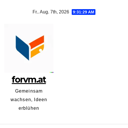
Zum
Fr.. Aug. 7th, 2026
9:31:29 AM
Inhalt
springen
forvm.at
Gemeinsam
wachsen, Ideen
erblühen