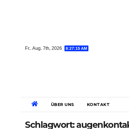
Zum
Inhalt
springen
Fr.. Aug. 7th, 2026
8:27:15 AM
ÜBER UNS
KONTAKT
Schlagwort:
augenkontak