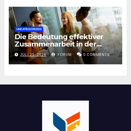
UNCATEGORIZED
Die Bedeutung effektiver
Zusammenarbeit in der
Arbeitswelt
JULI 25, 2026
FORVM
0 COMMENTS