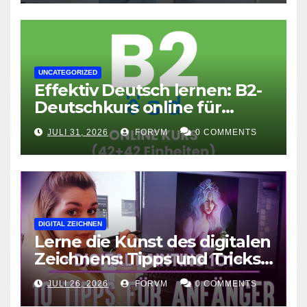
UNCATEGORIZED
Effektiv Deutsch lernen: B2-
Deutschkurs online für
Fortgeschrittene
JULI 31, 2026
FORVM
0 COMMENTS
DIGITAL ZEICHNEN
Lerne die Kunst des digitalen
Zeichnens: Tipps und Tricks
für kreative Ausdruckskunst
JULI 26, 2026
FORVM
0 COMMENTS