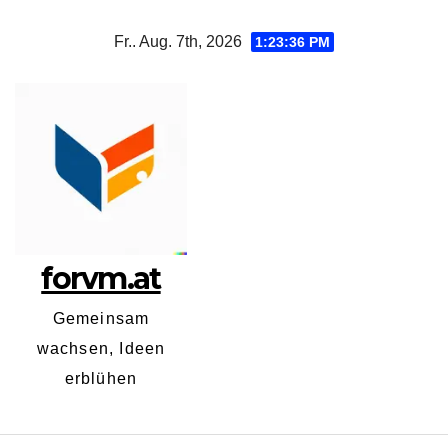
Zum
Fr.. Aug. 7th, 2026
1:23:36 PM
Inhalt
springen
forvm.at
Gemeinsam
wachsen, Ideen
erblühen