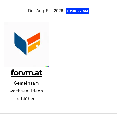
Zum
Do.. Aug. 6th, 2026
10:40:27 AM
Inhalt
springen
forvm.at
Gemeinsam
wachsen, Ideen
erblühen