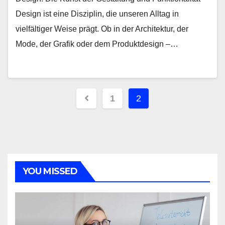
Design ist eine Disziplin, die unseren Alltag in
vielfältiger Weise prägt. Ob in der Architektur, der
Mode, der Grafik oder dem Produktdesign –…
Seitennummerieru
1
2
der
Beiträge
YOU MISSED