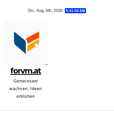
Zum
Do.. Aug. 6th, 2026
5:41:04 AM
Inhalt
springen
forvm.at
Gemeinsam
wachsen, Ideen
erblühen