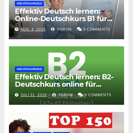
UNCATEGORIZED
Effektiv Deutsch lernen:
Online-Deutschkurs B1 für
flexible Lernerfolge
AUG. 4, 2026
FORVM
0 COMMENTS
UNCATEGORIZED
Effektiv Deutsch lernen: B2-
Deutschkurs online für
Fortgeschrittene
JULI 31, 2026
FORVM
0 COMMENTS