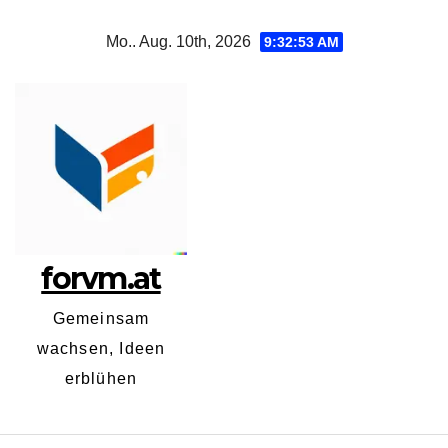
Zum
Mo.. Aug. 10th, 2026
9:32:53 AM
Inhalt
springen
forvm.at
Gemeinsam
wachsen, Ideen
erblühen