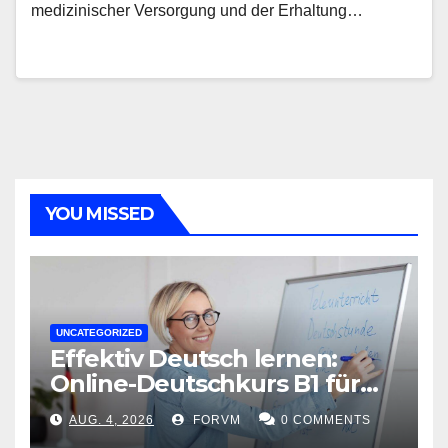
medizinischer Versorgung und der Erhaltung…
YOU MISSED
UNCATEGORIZED
Effektiv Deutsch lernen:
Online-Deutschkurs B1 für
flexible Lernerfolge
AUG. 4, 2026
FORVM
0 COMMENTS