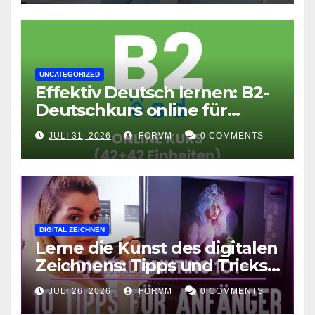
UNCATEGORIZED
Effektiv Deutsch lernen: B2-
Deutschkurs online für
Fortgeschrittene
JULI 31, 2026
FORVM
0 COMMENTS
DIGITAL ZEICHNEN
Lerne die Kunst des digitalen
Zeichnens: Tipps und Tricks
für kreative Ausdruckskunst
JULI 26, 2026
FORVM
0 COMMENTS