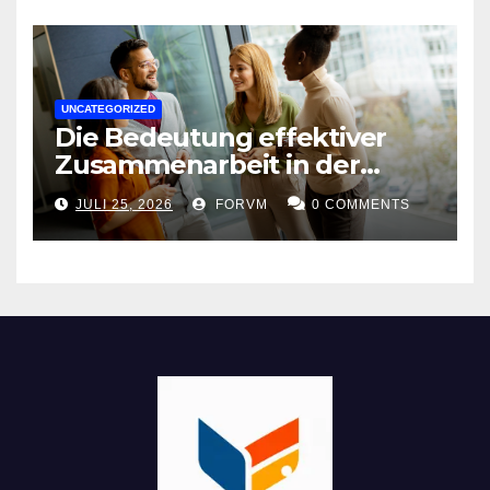
UNCATEGORIZED
Die Bedeutung effektiver
Zusammenarbeit in der
Arbeitswelt
JULI 25, 2026
FORVM
0 COMMENTS