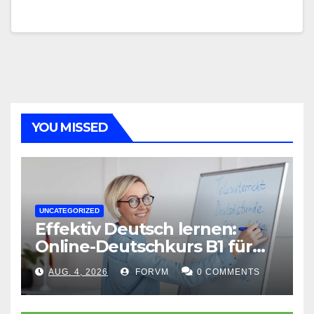
YOU MISSED
UNCATEGORIZED
Effektiv Deutsch lernen:
Online-Deutschkurs B1 für
flexible Lernerfolge
AUG. 4, 2026
FORVM
0 COMMENTS