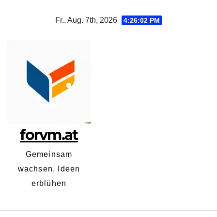
Zum
Fr.. Aug. 7th, 2026
4:26:03 PM
Inhalt
springen
forvm.at
Gemeinsam
wachsen, Ideen
erblühen