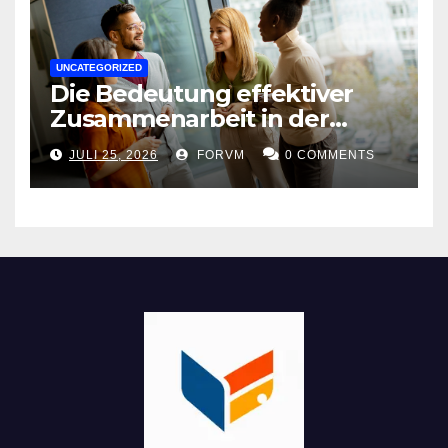
UNCATEGORIZED
Die Bedeutung effektiver
Zusammenarbeit in der
Arbeitswelt
JULI 25, 2026
FORVM
0 COMMENTS