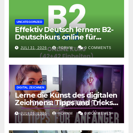
UNCATEGORIZED
Effektiv Deutsch lernen: B2-
Deutschkurs online für
Fortgeschrittene
JULI 31, 2026
FORVM
0 COMMENTS
DIGITAL ZEICHNEN
Lerne die Kunst des digitalen
Zeichnens: Tipps und Tricks
für kreative Ausdruckskunst
JULI 26, 2026
FORVM
0 COMMENTS