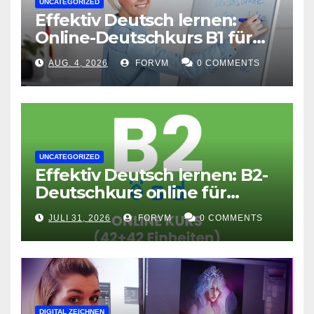
UNCATEGORIZED
Effektiv Deutsch lernen:
Online-Deutschkurs B1 für
flexible Lernerfolge
AUG. 4, 2026
FORVM
0 COMMENTS
UNCATEGORIZED
Effektiv Deutsch lernen: B2-
Deutschkurs online für
Fortgeschrittene
JULI 31, 2026
FORVM
0 COMMENTS
DIGITAL ZEICHNEN