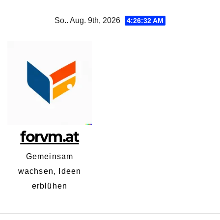
Zum
So.. Aug. 9th, 2026
4:26:32 AM
Inhalt
springen
forvm.at
Gemeinsam
wachsen, Ideen
erblühen