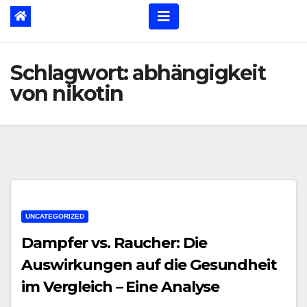
Schlagwort:
abhängigkeit
von nikotin
UNCATEGORIZED
Dampfer vs. Raucher: Die
Auswirkungen auf die Gesundheit
im Vergleich – Eine Analyse