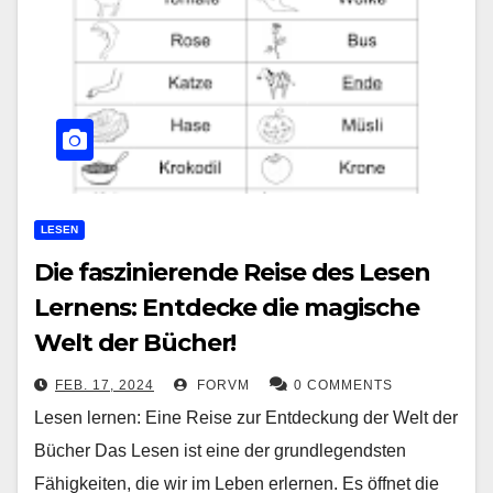
LESEN
Die faszinierende Reise des Lesen
Lernens: Entdecke die magische
Welt der Bücher!
FEB. 17, 2024
FORVM
0 COMMENTS
Lesen lernen: Eine Reise zur Entdeckung der Welt der
Bücher Das Lesen ist eine der grundlegendsten
Fähigkeiten, die wir im Leben erlernen. Es öffnet die