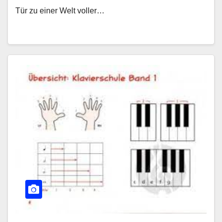
Tür zu einer Welt voller…