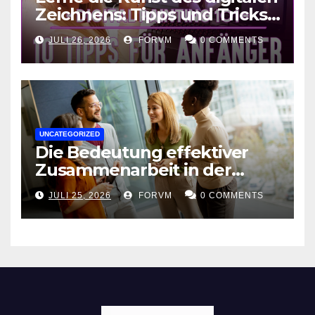
Zeichnens: Tipps und Tricks
für kreative Ausdruckskunst
JULI 26, 2026
FORVM
0 COMMENTS
UNCATEGORIZED
Die Bedeutung effektiver
Zusammenarbeit in der
Arbeitswelt
JULI 25, 2026
FORVM
0 COMMENTS