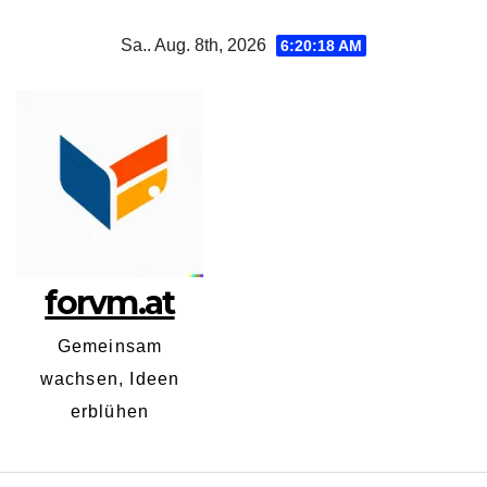
Zum
Sa.. Aug. 8th, 2026
6:20:19 AM
Inhalt
springen
forvm.at
Gemeinsam
wachsen, Ideen
erblühen