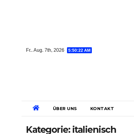
Zum
Inhalt
springen
Fr.. Aug. 7th, 2026
5:50:23 AM
ÜBER UNS
KONTAKT
Kategorie:
italienisch